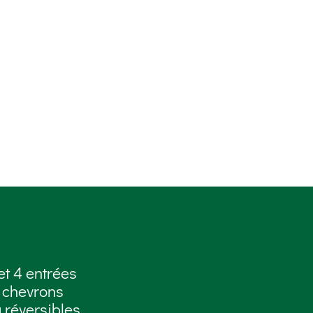
et 4 entrées
 chevrons
 réversibles