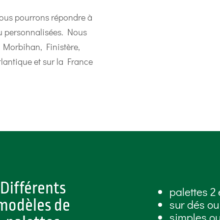
nous pourrons répondre à
ou personnalisées. Nous
s Morbihan, Finistère,
tlantique et sur la France
Différents
palettes 2 
modèles de
sur dés ou
simples ou