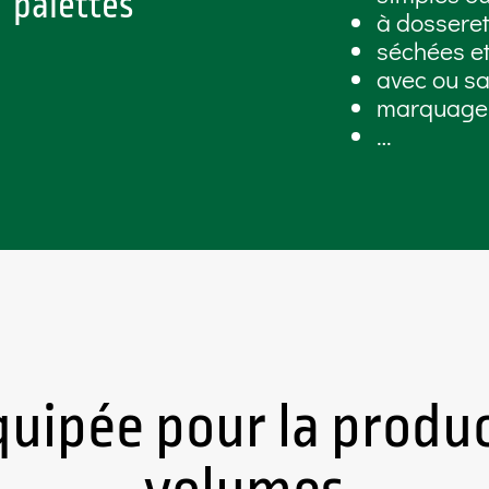
palettes
à dosseret
séchées et
avec ou s
marquage a
…
quipée pour la produc